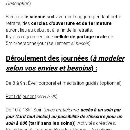
l'inscription
)
Bien que
le silence
soit vivement suggéré pendant cette
retraite, des
cercles d'ouverture et de fermeture
auront lieu au début et à la fin de la retraite.
Il y aura également une
cellule de partage orale
de
5min/personne/jour (seulement
si besoin
).
Déroulement des journées (
à modeler
selon vos envies et besoins
) :
De 8 à 9h : Éveil corporel et méditation guidés (optionnel)
Petit déjeuner
(
servi à 9h
)
De 10 à 13h : Soin
(
avec praticienne,
accès à un soin par
jour (tarif tout inclus) ou possibilité de s'inscrire pour un
soin à 60
€ (tarif sans les soins)
)
, Activités créatives,
Soins beauté, Lectures, Balades, Repos,... (au choix)